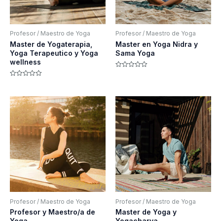
Profesor / Maestro de Yoga
Profesor / Maestro de Yoga
Master de Yogaterapia,
Master en Yoga Nidra y
Yoga Terapeutico y Yoga
Sama Yoga
wellness
Valorado
con
Valorado
0
con
de
0
5
de
5
Profesor / Maestro de Yoga
Profesor / Maestro de Yoga
Profesor y Maestro/a de
Master de Yoga y
Yoga
Yogacharya