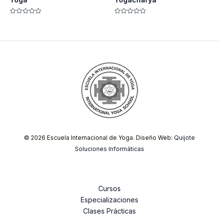
Valorado
Valorado
con
con
0
0
de
de
5
5
© 2026 Escuela Internacional de Yoga. Diseño Web:
Quijote
Soluciones Informáticas
Cursos
Especializaciones
Clases Prácticas